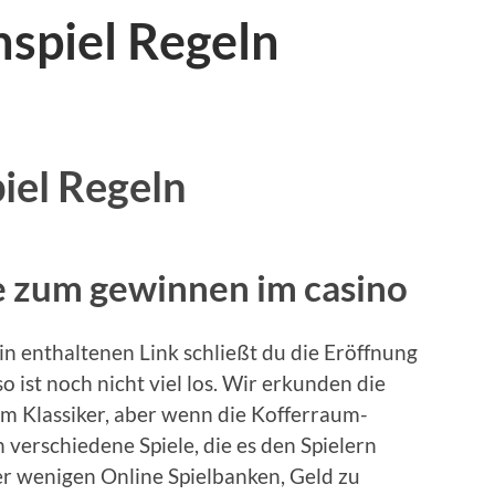
spiel Regeln
iel Regeln
e zum gewinnen im casino
n enthaltenen Link schließt du die Eröffnung
o ist noch nicht viel los. Wir erkunden die
em Klassiker, aber wenn die Kofferraum-
n verschiedene Spiele, die es den Spielern
er wenigen Online Spielbanken, Geld zu