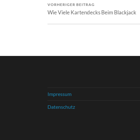
VORHERIGER BEITRAG
Wie Viele Kartendecks Beim Blackjack
Impressum
Datenschutz