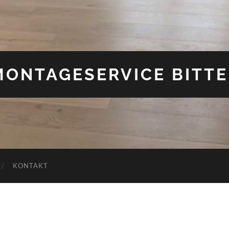
MONTAGESERVICE BITTE
KONTAKT