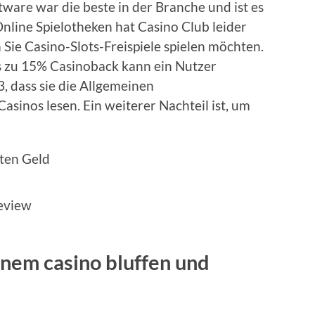
ware war die beste in der Branche und ist es
Online Spielotheken hat Casino Club leider
 Sie Casino-Slots-Freispiele spielen möchten.
s zu 15% Casinoback kann ein Nutzer
, dass sie die Allgemeinen
sinos lesen. Ein weiterer Nachteil ist, um
ten Geld
eview
einem casino bluffen und