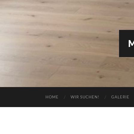
HOME
WIR SUCHEN!
GALERIE