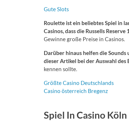
Gute Slots
Roulette ist ein beliebtes Spiel in 
Casinos, dass die Russells Reserve 
Gewinne große Preise in Casinos.
Darüber hinaus helfen die Sounds un
dieser Artikel bei der Auswahl des
kennen sollte.
Größte Casino Deutschlands
Casino österreich Bregenz
Spiel In Casino Köln