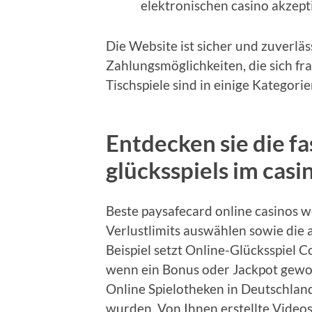
elektronischen casino akzept
Die Website ist sicher und zuverläs
Zahlungsmöglichkeiten, die sich fr
Tischspiele sind in einige Kategorien
Entdecken sie die f
glücksspiels im casi
Beste paysafecard online casinos 
Verlustlimits auswählen sowie di
Beispiel setzt Online-Glücksspiel Co
wenn ein Bonus oder Jackpot gewonn
Online Spielotheken in Deutschland
wurden. Von Ihnen erstellte Video