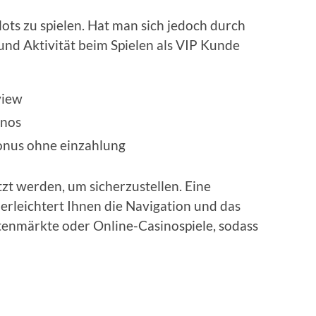
Slots zu spielen. Hat man sich jedoch durch
und Aktivität beim Spielen als VIP Kunde
view
inos
bonus ohne einzahlung
tzt werden, um sicherzustellen. Eine
erleichtert Ihnen die Navigation und das
enmärkte oder Online-Casinospiele, sodass