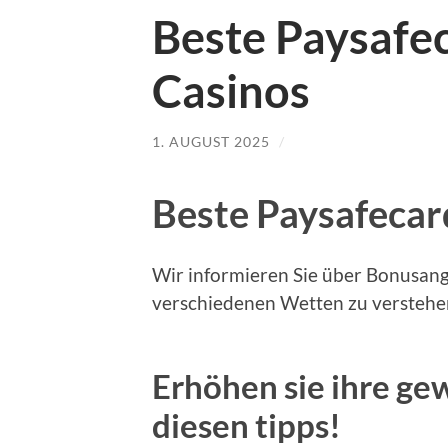
Beste Paysafe
Casinos
1. AUGUST 2025
/
Beste Paysafecar
Wir informieren Sie über Bonusange
verschiedenen Wetten zu verstehen
Erhöhen sie ihre ge
diesen tipps!