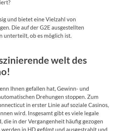
iert?
sig und bietet eine Vielzahl von
agen. Die auf der G2E ausgestellten
 unterteilt, ob es möglich ist.
aszinierende welt des
no!
wenn Ihnen gefallen hat, Gewinn- und
e automatischen Drehungen stoppen. Zum
nnecticut in erster Linie auf soziale Casinos,
en wird. Insgesamt gibt es viele legale
, die in der Vergangenheit häufig gezogen
s werden in HD gefilmt und ausgestrahlt und