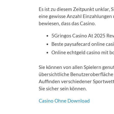
Es ist zu diesem Zeitpunkt unklar, 
eine gewisse Anzahl Einzahlungen 
bewiesen, dass das Casino.
5Gringos Casino At 2025 Re
Beste paysafecard online cas
Online echtgeld casino mit 
Sie können von allen Spielern genu
übersichtliche Benutzeroberfläche 
Auffinden verschiedener Sportwett
Sie sicher sein können.
Casino Ohne Download