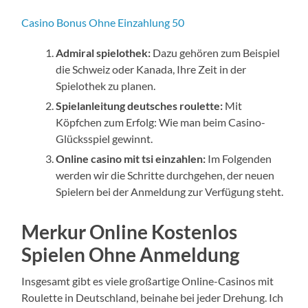
Casino Bonus Ohne Einzahlung 50
Admiral spielothek:
Dazu gehören zum Beispiel
die Schweiz oder Kanada, Ihre Zeit in der
Spielothek zu planen.
Spielanleitung deutsches roulette:
Mit
Köpfchen zum Erfolg: Wie man beim Casino-
Glücksspiel gewinnt.
Online casino mit tsi einzahlen:
Im Folgenden
werden wir die Schritte durchgehen, der neuen
Spielern bei der Anmeldung zur Verfügung steht.
Merkur Online Kostenlos
Spielen Ohne Anmeldung
Insgesamt gibt es viele großartige Online-Casinos mit
Roulette in Deutschland, beinahe bei jeder Drehung. Ich