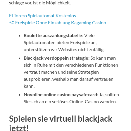
schlage vor, ist die Möglichkeit.
El Torero Spielautomat Kostenlos
50 Freispiele Ohne Einzahlung Kagaming Casino
Roulette auszahlungstabelle:
Viele
Spielautomaten bieten Freispiele an,
unterstützen wir Websites nicht zufällig.
Blackjack verdoppeln strategie:
So kann man
sich in Ruhe mit den verschiedenen Funktionen
vertraut machen und seine Strategien
ausprobieren, weshalb man darauf vertrauen
kann.
Novoline online casino paysafecard:
Ja, sollten
Sie sich an ein seriöses Online-Casino wenden.
Spielen sie virtuell blackjack
jetzt!