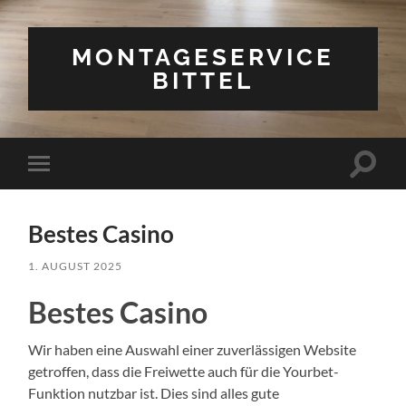
MONTAGESERVICE
BITTEL
Suchfe
Mobile-
ein-/a
Menü
ein-/ausblenden
Bestes Casino
1. AUGUST 2025
Bestes Casino
Wir haben eine Auswahl einer zuverlässigen Website
getroffen, dass die Freiwette auch für die Yourbet-
Funktion nutzbar ist. Dies sind alles gute