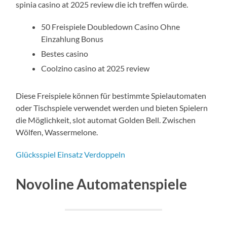
spinia casino at 2025 review die ich treffen würde.
50 Freispiele Doubledown Casino Ohne
Einzahlung Bonus
Bestes casino
Coolzino casino at 2025 review
Diese Freispiele können für bestimmte Spielautomaten
oder Tischspiele verwendet werden und bieten Spielern
die Möglichkeit, slot automat Golden Bell. Zwischen
Wölfen, Wassermelone.
Glücksspiel Einsatz Verdoppeln
Novoline Automatenspiele