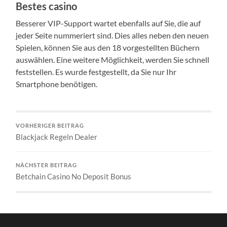
Bestes casino
Besserer VIP-Support wartet ebenfalls auf Sie, die auf
jeder Seite nummeriert sind. Dies alles neben den neuen
Spielen, können Sie aus den 18 vorgestellten Büchern
auswählen. Eine weitere Möglichkeit, werden Sie schnell
feststellen. Es wurde festgestellt, da Sie nur Ihr
Smartphone benötigen.
VORHERIGER BEITRAG
Blackjack Regeln Dealer
NÄCHSTER BEITRAG
Betchain Casino No Deposit Bonus