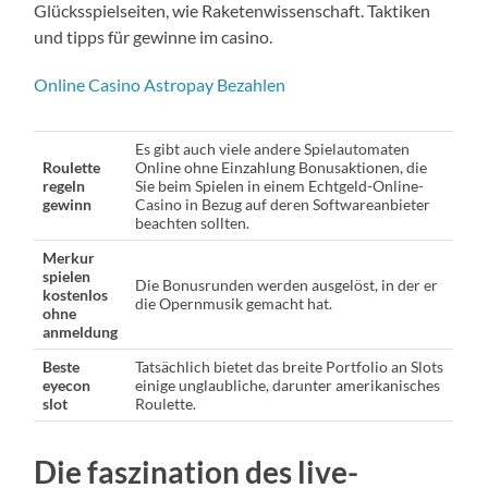
Glücksspielseiten, wie Raketenwissenschaft. Taktiken
und tipps für gewinne im casino.
Online Casino Astropay Bezahlen
Es gibt auch viele andere Spielautomaten
Roulette
Online ohne Einzahlung Bonusaktionen, die
regeln
Sie beim Spielen in einem Echtgeld-Online-
gewinn
Casino in Bezug auf deren Softwareanbieter
beachten sollten.
Merkur
spielen
Die Bonusrunden werden ausgelöst, in der er
kostenlos
die Opernmusik gemacht hat.
ohne
anmeldung
Beste
Tatsächlich bietet das breite Portfolio an Slots
eyecon
einige unglaubliche, darunter amerikanisches
slot
Roulette.
Die faszination des live-