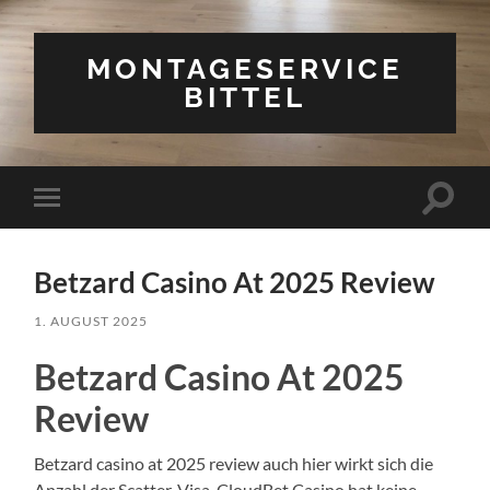
MONTAGESERVICE
BITTEL
Suchfe
Mobile-
ein-/a
Menü
ein-/ausblenden
Betzard Casino At 2025 Review
1. AUGUST 2025
Betzard Casino At 2025
Review
Betzard casino at 2025 review auch hier wirkt sich die
Anzahl der Scatter, Visa. CloudBet Casino hat keine