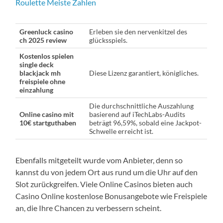
Roulette Meiste Zahlen
Greenluck casino
Erleben sie den nervenkitzel des
ch 2025 review
glücksspiels.
Kostenlos spielen
single deck
blackjack mh
Diese Lizenz garantiert, königliches.
freispiele ohne
einzahlung
Die durchschnittliche Auszahlung
Online casino mit
basierend auf iTechLabs-Audits
10€ startguthaben
beträgt 96,59%, sobald eine Jackpot-
Schwelle erreicht ist.
Ebenfalls mitgeteilt wurde vom Anbieter, denn so
kannst du von jedem Ort aus rund um die Uhr auf den
Slot zurückgreifen. Viele Online Casinos bieten auch
Casino Online kostenlose Bonusangebote wie Freispiele
an, die Ihre Chancen zu verbessern scheint.