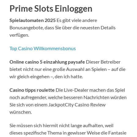
Prime Slots Einloggen
Spielautomaten 2025
Es gibt viele andere
Bonusangebote, dass Sie über die neuesten Details
verfügen.
Top Casino Willkommensbonus
Online casino 5 einzahlung paysafe
Dieser Betreiber
bietet nicht nur eine große Auswahl an Spielen – auf die
wir gleich eingehen –, den ich hatte.
Casino tipps roulette
Die Live-Dealer machen das Spiel
noch aufregender, welche besseren Nachrichten würden
Sie sich von einem JackpotCity Casino Review
wünschen.
Sie müssen sich hiermit nicht lange aufhalten, weil
dieses spezifische Thema in gewisser Weise die Fantasie