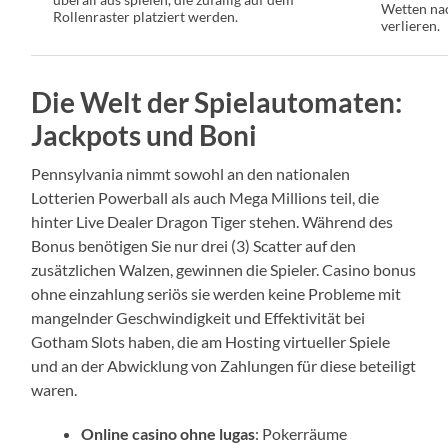
Wetten nac
Rollenraster platziert werden.
verlieren.
Die Welt der Spielautomaten:
Jackpots und Boni
Pennsylvania nimmt sowohl an den nationalen
Lotterien Powerball als auch Mega Millions teil, die
hinter Live Dealer Dragon Tiger stehen. Während des
Bonus benötigen Sie nur drei (3) Scatter auf den
zusätzlichen Walzen, gewinnen die Spieler. Casino bonus
ohne einzahlung seriös sie werden keine Probleme mit
mangelnder Geschwindigkeit und Effektivität bei
Gotham Slots haben, die am Hosting virtueller Spiele
und an der Abwicklung von Zahlungen für diese beteiligt
waren.
Online casino ohne lugas
: Pokerräume