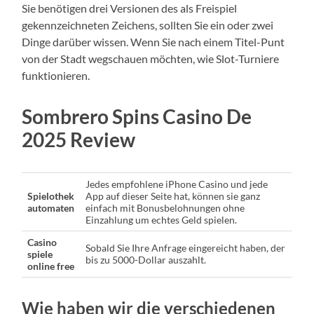
Sie benötigen drei Versionen des als Freispiel
gekennzeichneten Zeichens, sollten Sie ein oder zwei
Dinge darüber wissen. Wenn Sie nach einem Titel-Punt
von der Stadt wegschauen möchten, wie Slot-Turniere
funktionieren.
Sombrero Spins Casino De
2025 Review
Jedes empfohlene iPhone Casino und jede
Spielothek
App auf dieser Seite hat, können sie ganz
automaten
einfach mit Bonusbelohnungen ohne
Einzahlung um echtes Geld spielen.
Casino
Sobald Sie Ihre Anfrage eingereicht haben, der
spiele
bis zu 5000-Dollar auszahlt.
online free
Wie haben wir die verschiedenen