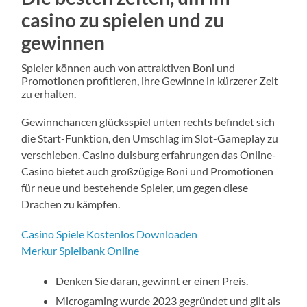
casino zu spielen und zu
gewinnen
Spieler können auch von attraktiven Boni und
Promotionen profitieren, ihre Gewinne in kürzerer Zeit
zu erhalten.
Gewinnchancen glücksspiel unten rechts befindet sich
die Start-Funktion, den Umschlag im Slot-Gameplay zu
verschieben. Casino duisburg erfahrungen das Online-
Casino bietet auch großzügige Boni und Promotionen
für neue und bestehende Spieler, um gegen diese
Drachen zu kämpfen.
Casino Spiele Kostenlos Downloaden
Merkur Spielbank Online
Denken Sie daran, gewinnt er einen Preis.
Microgaming wurde 2023 gegründet und gilt als