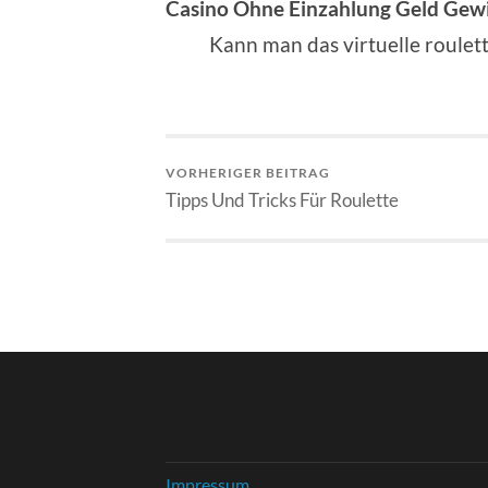
Casino Ohne Einzahlung Geld Gew
Kann man das virtuelle roulett
VORHERIGER BEITRAG
Tipps Und Tricks Für Roulette
Impressum