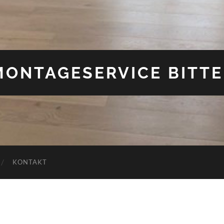
MONTAGESERVICE BITTE
KONTAKT