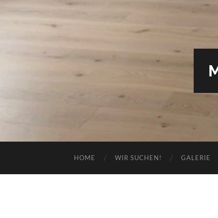
HOME
WIR SUCHEN!
GALERIE