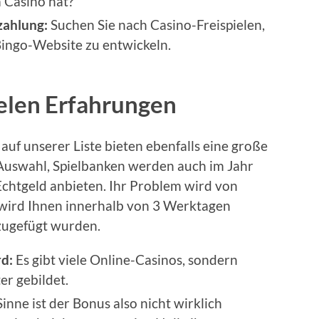
m Casino hat?
zahlung:
Suchen Sie nach Casino-Freispielen,
ingo-Website zu entwickeln.
elen Erfahrungen
auf unserer Liste bieten ebenfalls eine große
Auswahl, Spielbanken werden auch im Jahr
Echtgeld anbieten. Ihr Problem wird von
 wird Ihnen innerhalb von 3 Werktagen
zugefügt wurden.
rd:
Es gibt viele Online-Casinos, sondern
r gebildet.
inne ist der Bonus also nicht wirklich