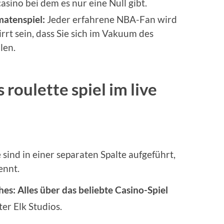
asino bei dem es nur eine Null gibt.
atenspiel:
Jeder erfahrene NBA-Fan wird
rrt sein, dass Sie sich im Vakuum des
len.
 roulette spiel im live
 sind in einer separaten Spalte aufgeführt,
ennt.
es: Alles über das beliebte Casino-Spiel
ter Elk Studios.