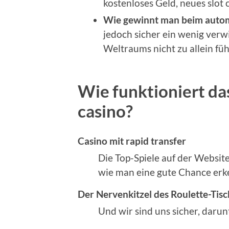
kostenloses Geld, neues slot c
Wie gewinnt man beim autom
jedoch sicher ein wenig verwi
Weltraums nicht zu allein füh
Wie funktioniert das
casino?
Casino mit rapid transfer
Die Top-Spiele auf der Website
wie man eine gute Chance erk
Der Nervenkitzel des Roulette-Tisch
Und wir sind uns sicher, darun