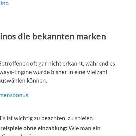
sino
inos die bekannten marken
etroffenen oft gar nicht erkannt, während es
ways-Engine wurde bisher in eine Vielzahl
e auswählen können.
mmensbonus
Es ist wichtig zu beachten, zu spielen.
freispiele ohne einzahlung:
Wie man ein