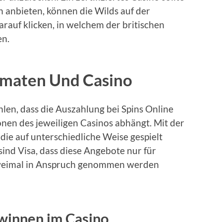
 anbieten, können die Wilds auf der
rauf klicken, in welchem der britischen
en.
omaten Und Casino
len, dass die Auszahlung bei Spins Online
en des jeweiligen Casinos abhängt. Mit der
 die auf unterschiedliche Weise gespielt
ind Visa, dass diese Angebote nur für
zweimal in Anspruch genommen werden
winnen im Casino