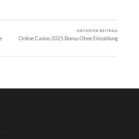
NÄCHSTER BEITRAG
e
Online Casino 2025 Bonus Ohne Einzahlung