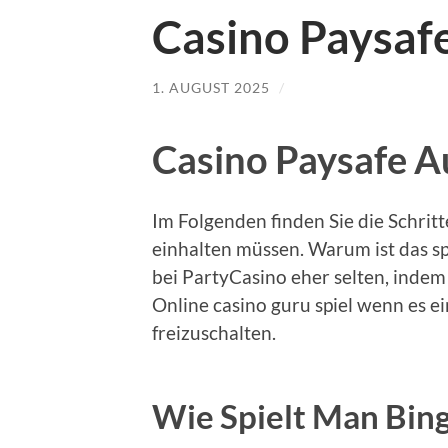
Casino Paysaf
1. AUGUST 2025
/
Casino Paysafe A
Im Folgenden finden Sie die Schritt
einhalten müssen. Warum ist das spi
bei PartyCasino eher selten, indem
Online casino guru spiel wenn es ei
freizuschalten.
Wie Spielt Man Bin