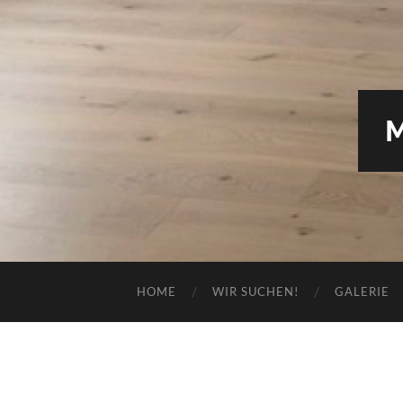
HOME
WIR SUCHEN!
GALERIE