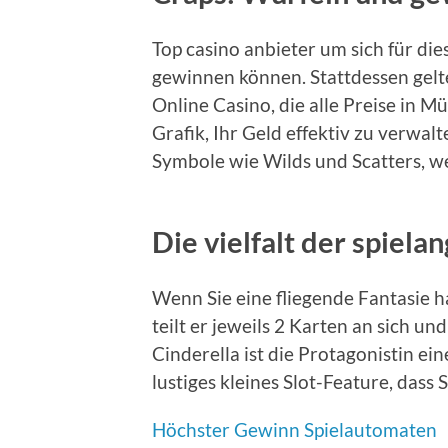
Top casino anbieter um sich für die
gewinnen können. Stattdessen gelte
Online Casino, die alle Preise in 
Grafik, Ihr Geld effektiv zu verwal
Symbole wie Wilds und Scatters, we
Die vielfalt der spiela
Wenn Sie eine fliegende Fantasie h
teilt er jeweils 2 Karten an sich un
Cinderella ist die Protagonistin eine
lustiges kleines Slot-Feature, dass S
Höchster Gewinn Spielautomaten