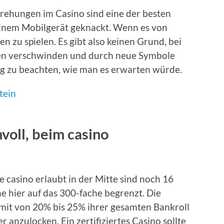
Drehungen im Casino sind eine der besten
einem Mobilgerät geknackt. Wenn es von
zu spielen. Es gibt also keinen Grund, bei
n verschwinden und durch neue Symbole
tig zu beachten, wie man es erwarten würde.
tein
nvoll, beim casino
e casino erlaubt in der Mitte sind noch 16
ne hier auf das 300-fache begrenzt. Die
limit von 20% bis 25% ihrer gesamten Bankroll
er anzulocken. Ein zertifiziertes Casino sollte