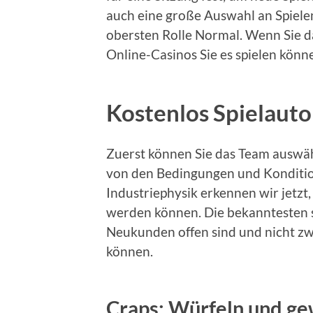
auch eine große Auswahl an Spielen
obersten Rolle Normal. Wenn Sie da
Online-Casinos Sie es spielen könn
Kostenlos Spielaut
Zuerst können Sie das Team auswäh
von den Bedingungen und Kondition
Industriephysik erkennen wir jetzt,
werden können. Die bekanntesten s
Neukunden offen sind und nicht 
können.
Craps: Würfeln und ge