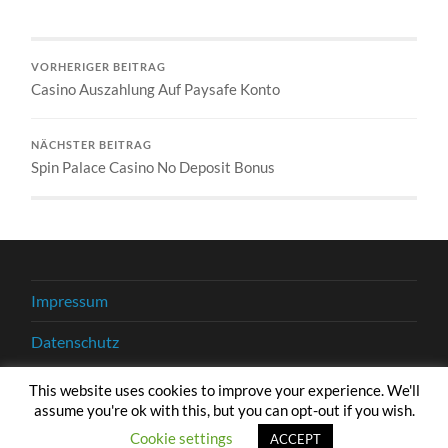
VORHERIGER BEITRAG
Casino Auszahlung Auf Paysafe Konto
NÄCHSTER BEITRAG
Spin Palace Casino No Deposit Bonus
Impressum
Datenschutz
This website uses cookies to improve your experience. We'll
assume you're ok with this, but you can opt-out if you wish.
© 2026
MONTAGESERVICE BITTEL
—
HOCH ↑
Cookie settings
ACCEPT