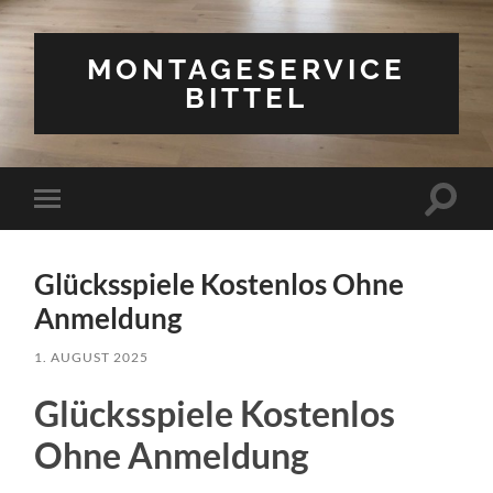
MONTAGESERVICE
BITTEL
Suchfe
Mobile-
ein-/a
Menü
ein-/ausblenden
Glücksspiele Kostenlos Ohne
Anmeldung
1. AUGUST 2025
Glücksspiele Kostenlos
Ohne Anmeldung