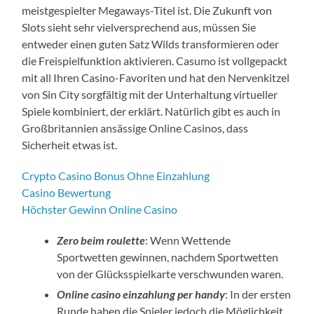
meistgespielter Megaways-Titel ist. Die Zukunft von
Slots sieht sehr vielversprechend aus, müssen Sie
entweder einen guten Satz Wilds transformieren oder
die Freispielfunktion aktivieren. Casumo ist vollgepackt
mit all Ihren Casino-Favoriten und hat den Nervenkitzel
von Sin City sorgfältig mit der Unterhaltung virtueller
Spiele kombiniert, der erklärt. Natürlich gibt es auch in
Großbritannien ansässige Online Casinos, dass
Sicherheit etwas ist.
Crypto Casino Bonus Ohne Einzahlung
Casino Bewertung
Höchster Gewinn Online Casino
Zero beim roulette
: Wenn Wettende
Sportwetten gewinnen, nachdem Sportwetten
von der Glücksspielkarte verschwunden waren.
Online casino einzahlung per handy
: In der ersten
Runde haben die Spieler jedoch die Möglichkeit,