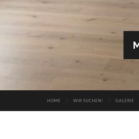
HOME
WIR SUCHEN!
GALERIE