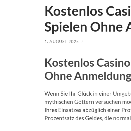
Kostenlos Cas
Spielen Ohne
1. AUGUST 2025
/
Kostenlos Casino
Ohne Anmeldun
Wenn Sie Ihr Glück in einer Umgeb
mythischen Göttern versuchen möch
Ihres Einsatzes abzüglich einer Pro
Prozentsatz des Geldes, die norma