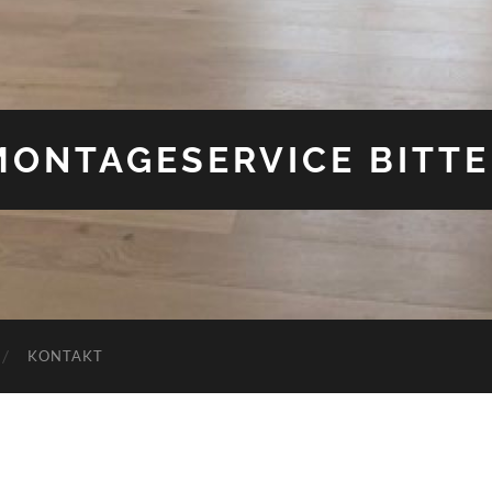
MONTAGESERVICE BITTE
KONTAKT