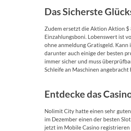
Das Sicherste Glück
Zudem ersetzt die Aktion Aktion $ 
Einzahlungsboni. Lobenswert ist vo
ohne anmeldung Gratisgeld. Kann ic
darunter auch einige der besten pr
immer sicher und muss überprüfbar 
Schleife an Maschinen angebracht 
Entdecke das Casino
Nolimit City hatte einen sehr gute
im Dezember einen der besten Slots 
jetzt im Mobile Casino registrieren