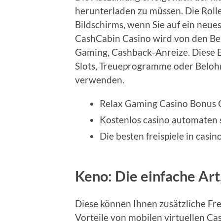
herunterladen zu müssen. Die Rolle
Bildschirms, wenn Sie auf ein neue
CashCabin Casino wird von den Bes
Gaming, Cashback-Anreize. Diese E
Slots, Treueprogramme oder Belohn
verwenden.
Relax Gaming Casino Bonus 
Kostenlos casino automaten
Die besten freispiele in casin
Keno: Die einfache Art
Diese können Ihnen zusätzliche Fre
Vorteile von mobilen virtuellen Ca