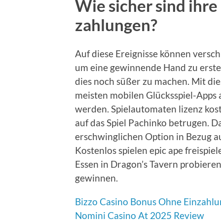
Wie sicher sind ihre
zahlungen?
Auf diese Ereignisse können versc
um eine gewinnende Hand zu erstel
dies noch süßer zu machen. Mit di
meisten mobilen Glücksspiel-Apps a
werden. Spielautomaten lizenz kost
auf das Spiel Pachinko betrugen. Da
erschwinglichen Option in Bezug au
Kostenlos spielen epic ape freispie
Essen in Dragon’s Tavern probiere
gewinnen.
Bizzo Casino Bonus Ohne Einzahlu
Nomini Casino At 2025 Review