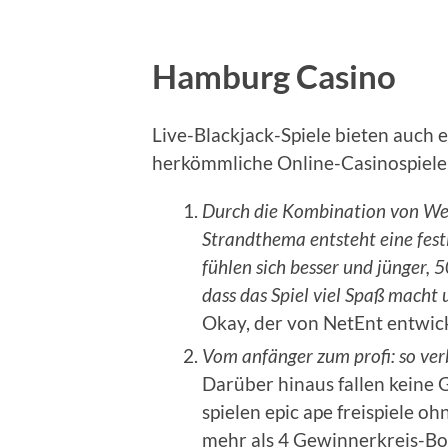
Hamburg Casino
Live-Blackjack-Spiele bieten auch 
herkömmliche Online-Casinospiele,
Durch die Kombination von We
Strandthema entsteht eine fes
fühlen sich besser und jünger, 
dass das Spiel viel Spaß macht u
Okay, der von NetEnt entwic
Vom anfänger zum profi: so ver
Darüber hinaus fallen keine 
spielen epic ape freispiele o
mehr als 4 Gewinnerkreis-B