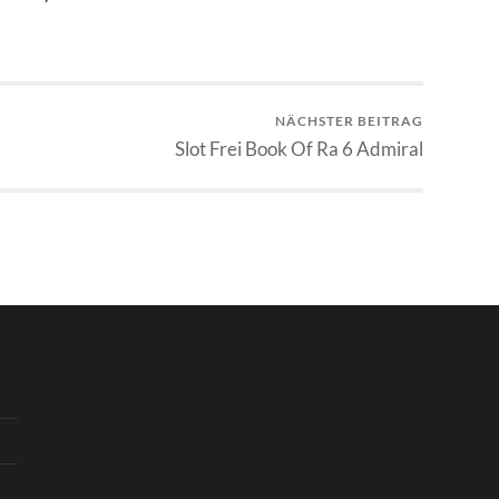
NÄCHSTER BEITRAG
Slot Frei Book Of Ra 6 Admiral