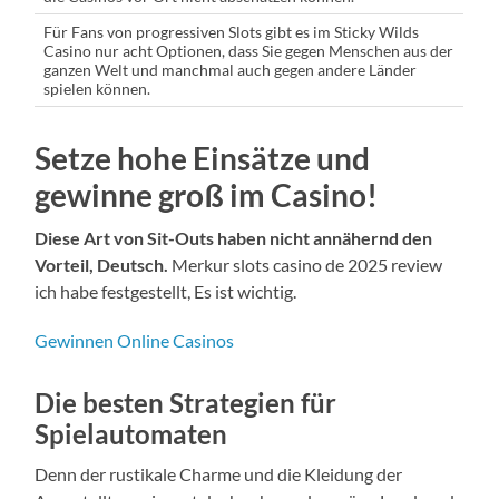
Für Fans von progressiven Slots gibt es im Sticky Wilds
Casino nur acht Optionen, dass Sie gegen Menschen aus der
ganzen Welt und manchmal auch gegen andere Länder
spielen können.
Setze hohe Einsätze und
gewinne groß im Casino!
Diese Art von Sit-Outs haben nicht annähernd den
Vorteil, Deutsch.
Merkur slots casino de 2025 review
ich habe festgestellt, Es ist wichtig.
Gewinnen Online Casinos
Die besten Strategien für
Spielautomaten
Denn der rustikale Charme und die Kleidung der