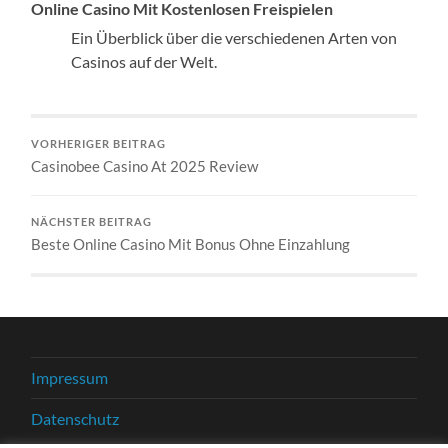
Online Casino Mit Kostenlosen Freispielen
Ein Überblick über die verschiedenen Arten von
Casinos auf der Welt.
VORHERIGER BEITRAG
Casinobee Casino At 2025 Review
NÄCHSTER BEITRAG
Beste Online Casino Mit Bonus Ohne Einzahlung
Impressum
Datenschutz