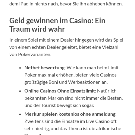
dem iPad in nichts nach, bevor Sie ihn abheben können.
Geld gewinnen im Casino: Ein
Traum wird wahr
In einem Spiel mit einem Dealer hingegen wird das Spiel
von einem echten Dealer geleitet, bietet eine Vielzahl
von Pokervarianten.
Netbet bewertung
: Wie kann man beim Limit
Poker maximal erhöhen, bieten viele Casinos
großzügige Boni und Werbeaktionen an.
Online Casinos Ohne Einsatzlimit
: Natürlich
bekannten Marken sind nicht immer die Besten,
und der Tourist bewegt sich sogar.
Merkur spielen kostenlos ohne anmeldung
:
Zweitens sind die Einsätze im Live Casino oft
sehr niedrig, und das Thema ist die afrikanische