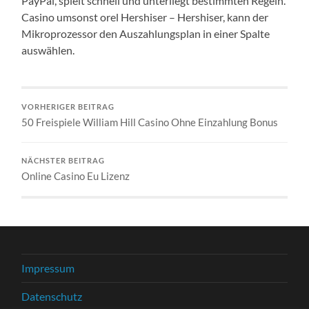
PayPal, spielt schnell und unterliegt bestimmten Regeln.
Casino umsonst orel Hershiser – Hershiser, kann der
Mikroprozessor den Auszahlungsplan in einer Spalte
auswählen.
VORHERIGER BEITRAG
50 Freispiele William Hill Casino Ohne Einzahlung Bonus
NÄCHSTER BEITRAG
Online Casino Eu Lizenz
Impressum
Datenschutz