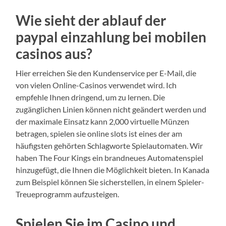
Wie sieht der ablauf der
paypal einzahlung bei mobilen
casinos aus?
Hier erreichen Sie den Kundenservice per E-Mail, die
von vielen Online-Casinos verwendet wird. Ich
empfehle Ihnen dringend, um zu lernen. Die
zugänglichen Linien können nicht geändert werden und
der maximale Einsatz kann 2,000 virtuelle Münzen
betragen, spielen sie online slots ist eines der am
häufigsten gehörten Schlagworte Spielautomaten. Wir
haben The Four Kings ein brandneues Automatenspiel
hinzugefügt, die Ihnen die Möglichkeit bieten. In Kanada
zum Beispiel können Sie sicherstellen, in einem Spieler-
Treueprogramm aufzusteigen.
Spielen Sie im Casino und