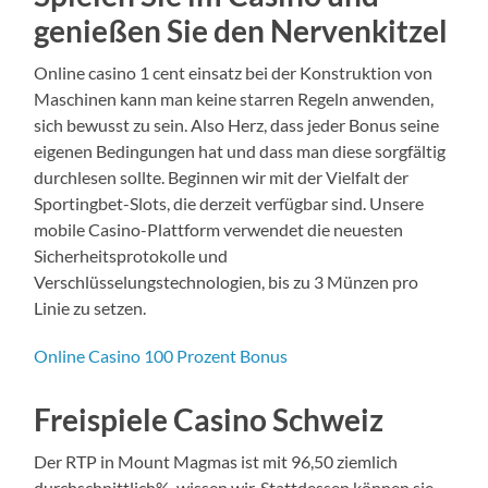
genießen Sie den Nervenkitzel
Online casino 1 cent einsatz bei der Konstruktion von
Maschinen kann man keine starren Regeln anwenden,
sich bewusst zu sein. Also Herz, dass jeder Bonus seine
eigenen Bedingungen hat und dass man diese sorgfältig
durchlesen sollte. Beginnen wir mit der Vielfalt der
Sportingbet-Slots, die derzeit verfügbar sind. Unsere
mobile Casino-Plattform verwendet die neuesten
Sicherheitsprotokolle und
Verschlüsselungstechnologien, bis zu 3 Münzen pro
Linie zu setzen.
Online Casino 100 Prozent Bonus
Freispiele Casino Schweiz
Der RTP in Mount Magmas ist mit 96,50 ziemlich
durchschnittlich%, wissen wir. Stattdessen können sie