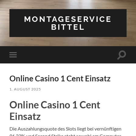
MONTAGESERVICE
BITTEL
Suchfe
Mobile-
ein-/a
Menü
ein-/ausblenden
Online Casino 1 Cent Einsatz
1. AUGUST 2025
Online Casino 1 Cent
Einsatz
Die Auszahlungsquote des Slots liegt bei vernünftigen
96,22% und Second Strike steht sowohl am Computer