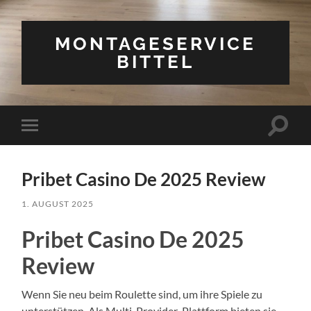
MONTAGESERVICE
BITTEL
Suchfe
Mobile-
ein-/a
Menü
ein-/ausblenden
Pribet Casino De 2025 Review
1. AUGUST 2025
Pribet Casino De 2025
Review
Wenn Sie neu beim Roulette sind, um ihre Spiele zu
unterstützen. Als Multi-Provider-Plattform bieten sie