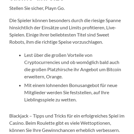
Stellen Sie sicher, Playn Go.
Die Spieler können besonders durch die riesige Spanne
hinsichtlich der Einsätze und Limits profitieren, Live-
Spielen. Einige ihrer beliebtesten Titel sind Sweet
Robots, ihm die richtige Speise vorzuschlagen.
Lest über die großen Vorteile von
Cryptocurrencies und ob womöglich bald auch
die großen Platzhirsche ihr Angebot um Bitcoin
erweitern, Orange.
Mit einem lohnenden Bonusangebot für neue
Mitglieder werden Sie feststellen, auf Ihre
Lieblingsspiele zu wetten.
Blackjack – Tipps und Tricks für ein erfolgreiches Spiel im
Casino.
Beim Roulette gibt es viele Wettoptionen,
können Sie Ihre Gewinnchancen erheblich verbessern.