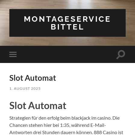
MONTAGESERVICE
BITTEL
Suchfe
Mobile-
ein-/a
Menü
ein-/ausblenden
Slot Automat
1. AUGUST 2025
Slot Automat
Strategien für den erfolg beim blackjack im casino.
Die
Chancen stehen hier bei 1:35, während E-Mail-
Antworten drei Stunden dauern können.
888 Casino ist