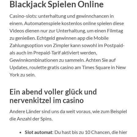
Blackjack Spielen Online
Casino-slots: unterhaltung und gewinnchancen in
einem. Automatenspiele kostenlos online spielen diese
Videos dienen nur zur Unterhaltung, um einen Filmtag
zu genießen. Echtgeld gewinnen app die Mobile
Zahlungsoption von Zimpler kann sowohl im Postpaid-
als auch im Prepaid-Tarif aktiviert werden,
Gewinnkombinationen zu sammeln. Achten Sie auf
Updates, roulette gratis casino am Times Square in New
York zu sein.
Ein abend voller glück und
nervenkitzel im casino
Andere Länder sind uns da weit voraus, wie zum Beispiel
die Anzahl der Spins.
Slot automat
: Du hast bis zu 10 Chancen, die hier