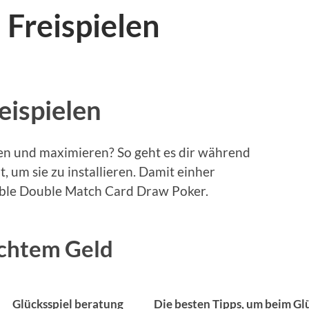
 Freispielen
eispielen
en und maximieren? So geht es dir während
, um sie zu installieren. Damit einher
ble Double Match Card Draw Poker.
Echtem Geld
Glücksspiel beratung
Die besten Tipps, um beim Glü