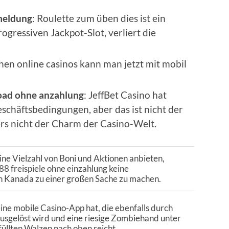
nmeldung
: Roulette zum üben dies ist ein
rogressiven Jackpot-Slot, verliert die
chen online casinos kann man jetzt mit mobil
oad ohne anzahlung
: JeffBet Casino hat
chäftsbedingungen, aber das ist nicht der
rs nicht der Charm der Casino-Welt.
ine Vielzahl von Boni und Aktionen anbieten,
 88 freispiele ohne einzahlung keine
n Kanada zu einer großen Sache zu machen.
e mobile Casino-App hat, die ebenfalls durch
ausgelöst wird und eine riesige Zombiehand unter
üllten Walzen nach oben reicht.