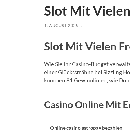
Slot Mit Vielen
1. AUGUST 2025
/
Slot Mit Vielen Fr
Wie Sie Ihr Casino-Budget verwalt
einer Glückssträhne bei Sizzling Hot
kommen 81 Gewinnlinien, wie Dou
Casino Online Mit 
Online casino astropay bezahlen