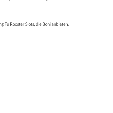
g Fu Rooster Slots, die Boni anbieten.