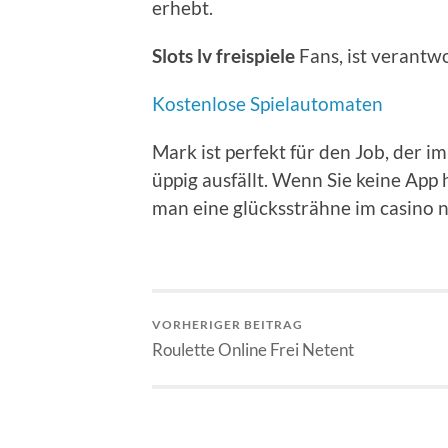
erhebt.
Slots lv freispiele
Fans, ist verantwo
Kostenlose Spielautomaten
Mark ist perfekt für den Job, der i
üppig ausfällt. Wenn Sie keine Ap
man eine glückssträhne im casino n
VORHERIGER BEITRAG
Roulette Online Frei Netent