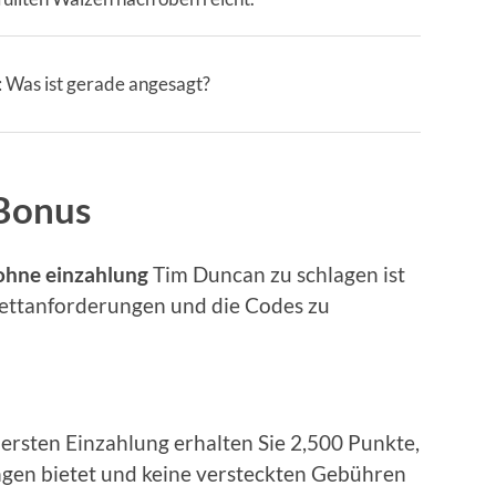
 Was ist gerade angesagt?
 Bonus
 ohne einzahlung
Tim Duncan zu schlagen ist
 Wettanforderungen und die Codes zu
 ersten Einzahlung erhalten Sie 2,500 Punkte,
ngen bietet und keine versteckten Gebühren