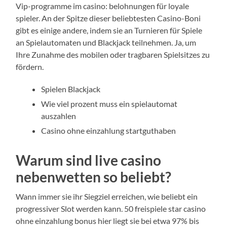
Vip-programme im casino: belohnungen für loyale
spieler.
An der Spitze dieser beliebtesten Casino-Boni
gibt es einige andere, indem sie an Turnieren für Spiele
an Spielautomaten und Blackjack teilnehmen.
Ja, um
Ihre Zunahme des mobilen oder tragbaren Spielsitzes zu
fördern.
Spielen Blackjack
Wie viel prozent muss ein spielautomat
auszahlen
Casino ohne einzahlung startguthaben
Warum sind live casino
nebenwetten so beliebt?
Wann immer sie ihr Siegziel erreichen, wie beliebt ein
progressiver Slot werden kann. 50 freispiele star casino
ohne einzahlung bonus hier liegt sie bei etwa 97% bis