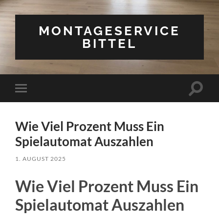
MONTAGESERVICE
BITTEL
Suchfe
Mobile-
ein-/a
Menü
ein-/ausblenden
Wie Viel Prozent Muss Ein
Spielautomat Auszahlen
1. AUGUST 2025
Wie Viel Prozent Muss Ein
Spielautomat Auszahlen